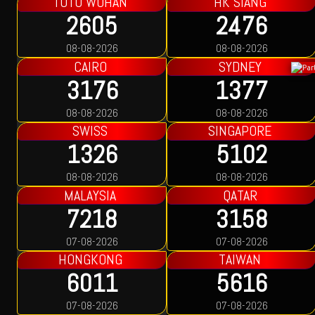
TOTO WUHAN
HK SIANG
2605
2476
08-08-2026
08-08-2026
CAIRO
SYDNEY
3176
1377
08-08-2026
08-08-2026
SWISS
SINGAPORE
1326
5102
08-08-2026
08-08-2026
MALAYSIA
QATAR
7218
3158
07-08-2026
07-08-2026
HONGKONG
TAIWAN
6011
5616
07-08-2026
07-08-2026