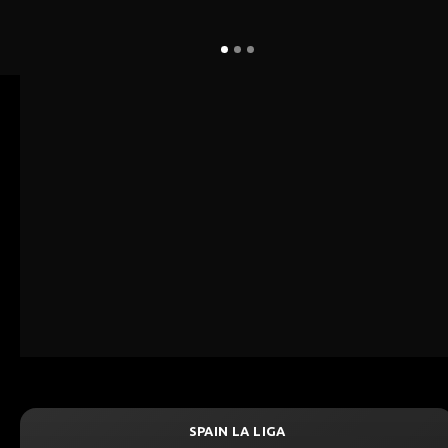
SPAIN LA LIGA