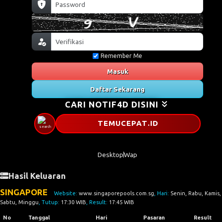
Remember Me
Masuk
Daftar Sekarang
CARI NOTIF4D DISINI
TEMUCEPAT
.ID
Desktop
Wap
Hasil Keluaran
SINGAPORE
Website:
www.singaporepools.com.sg
, Hari:
Senin, Rabu, Kamis,
Sabtu, Minggu
, Tutup:
17:30 WIB
, Result:
17:45 WIB
No
Tanggal
Hari
Pasaran
Result