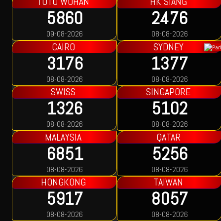
TOTO WUHAN
HK SIANG
5860
2476
09-08-2026
08-08-2026
CAIRO
SYDNEY
3176
1377
08-08-2026
08-08-2026
SWISS
SINGAPORE
1326
5102
08-08-2026
08-08-2026
MALAYSIA
QATAR
6851
5256
08-08-2026
08-08-2026
HONGKONG
TAIWAN
5917
8057
08-08-2026
08-08-2026