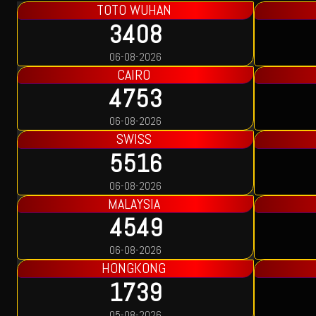
TOTO WUHAN
3408
06-08-2026
CAIRO
4753
06-08-2026
SWISS
5516
06-08-2026
MALAYSIA
4549
06-08-2026
HONGKONG
1739
05-08-2026