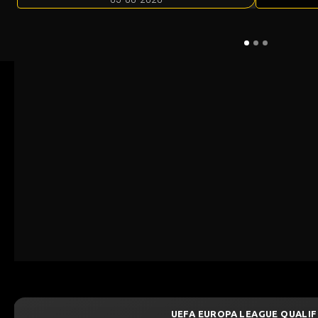
UEFA EUROPA