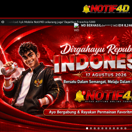
Download Apk Mobile Notif4D sekarang juga! Dapatkan Freechip 5.000
WD BERHASIL
de****2 WD
IDR 8,24